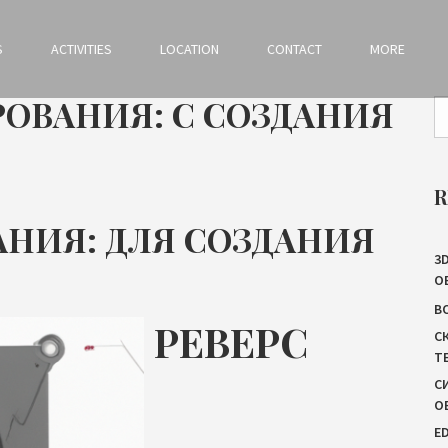
S
ACTIVITIES
LOCATION
CONTACT
MORE
ОВАНИЯ: С СОЗДАНИЯ
R
АНИЯ: ДЛЯ СОЗДАНИЯ
3
О
B
РЕВЕРС
С
Т
С
О
E