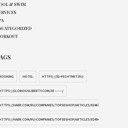
OOL & SWIM
ERVICES
PA
NCATEGORIZED
ORKOUT
AGS
BOOKING
HOTEL
HTTPS://3D-PECHTMET.RU/
HTTPS://GLORIOUSLIBERTY.COM/3D-------/
HTTPS://HABR.COM/RU/COMPANIES/TOP3DSHOP/ARTICLES/824678/
HTTPS://HABR.COM/RU/COMPANIES/TOP3DSHOP/ARTICLES/824944/