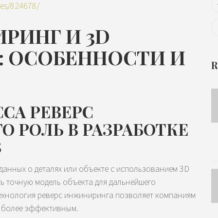
les/824678/
РИНГ И 3D
: ОСОБЕННОСТИ И
R
СА РЕВЕРС
 РОЛЬ В РАЗРАБОТКЕ
В
данных о деталях или объекте с использованием 3D
ь точную модель объекта для дальнейшего
Технология реверс инжиниринга позволяет компаниям
о более эффективным.