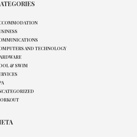
ATEGORIES
CCOMMODATION
USINESS
OMMUNICATIONS
OMPUTERS AND TECHNOLOGY
ARDWARE
OOL & SWIM
ERVICES
PA
NCATEGORIZED
ORKOUT
ETA