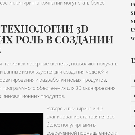
ерс инжиниринга компании могут стать более
P
S
S
ТЕХНОЛОГИИ 3D
U
ИХ РОЛЬ В СОЗДАНИИ
W
В
T
 такие как лазерные сканеры, позволяют получать
ти данные используются для создания моделей и
проектирования и разработки новых продуктов.
 программного обеспечения для 3D сканирования
ю инновационных продуктов.
Реверс инжиниринг и 3D
сканирование становятся все
более популярными в
современной промышленности.