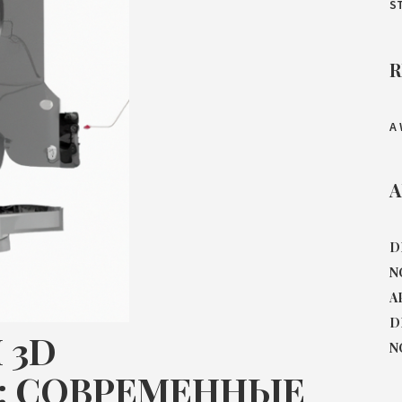
S
R
A
A
D
N
A
D
 3D
N
: СОВРЕМЕННЫЕ