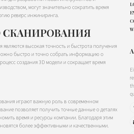
L
зводством, могут значительно сократить время
E
огию реверс инжиниринга.
C
D СКАНИРОВАНИЯ
W
 являются высокая точность и быстрота получения
A
можно быстро и точно собрать информацию о
процесс создания 3D модели и сокращает время
Ei
r
th
qu
ования играют важную роль в современном
вание позволяет получить точные данные о деталях
номить время и ресурсы компании. Благодаря этим
ановятся более эффективными и качественными.