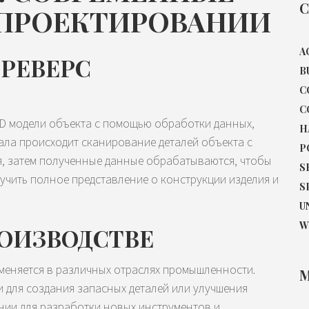
C
 ПРОЕКТИРОВАНИИ
A
РЕВЕРС
B
C
C
3D модели объекта с помощью обработки данных,
H
ала происходит сканирование деталей объекта с
P
, затем полученные данные обрабатываются, чтобы
S
лучить полное представление о конструкции изделия и
S
U
W
ОИЗВОДСТВЕ
меняется в различных отраслях промышленности.
M
для создания запасных деталей или улучшения
нии для разработки новых инструментов и