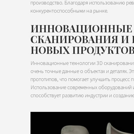
производство. Благодаря использованию рев
конкурентоспособными на рынке.
ИННОВАЦИОННЫЕ 
СКАНИРОВАНИЯ И 
НОВЫХ ПРОДУКТО
Инновационные технологии 3D сканирования,
очень точные данные о объектах и деталях. Э
прототипов, что помогает улучшить процесс 
Использование современных оборудований и
способствует развитию индустрии и создани