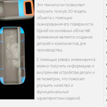
Эти технологии позволяют
получить точную 3D модель
объекта с помощью
сканирования его поверхности.
Одной из основных областей
применения является создание
деталей и компонентов для
производства.
С помощью реверс инжиниринга
можно получить информацию о
внутреннем устройстве детали и
ее геометрии, что помогает
улучшить качество и
функциональные
характеристики изделий.