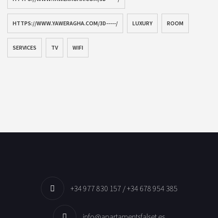
HTTPS://WWW.YAWERAGHA.COM/3D-----/
LUXURY
ROOM
SERVICES
TV
WIFI
+34 977 830 157 / +34 678 954 385
info@apartamentsfalset.es