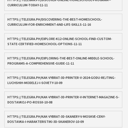
CURRICULUM-TODAY-11-11
HTTPS://TELEGRA.PH/DISCOVERING-THE-BEST-HOMESCHOOL-
CURRICULUM-FOR-ENRICHMENT-AND-LIFE-SKILLS-11-16
HTTPS://TELEGRA.PH/EXPLORE-K12-ONLINE-SCHOOL-FIND-CUSTOM-
STATE-CERTIFIED-HOMESCHOOL-OPTIONS-11-11
HTTPS://TELEGRA.PH/EXPLORING-THE-BEST-ONLINE-MIDDLE-SCHOOL-
PROGRAMS-A-COMPREHENSIVE-GUIDE-11-11
HTTPS://TELEGRA.PH/KAK-VYBRAT-3D-PRINTER-V-2024-GODU-REJTING-
LUCHSHIH-MODELEJ-I-SOVETY-10-09
HTTPS://TELEGRA.PH/KAK-VYBRAT-3D-PRINTER-V-INTERNET-MAGAZINE-S-
DOSTAVKOJ-PO-ROSSII-10-08
HTTPS://TELEGRA.PH/KAK-VYBRAT-3D-SKANERY-V-MOSKVE-CENY-
DOSTAVKA-I-HARAKTERISTIKI-3D-SKANEROV-10-09