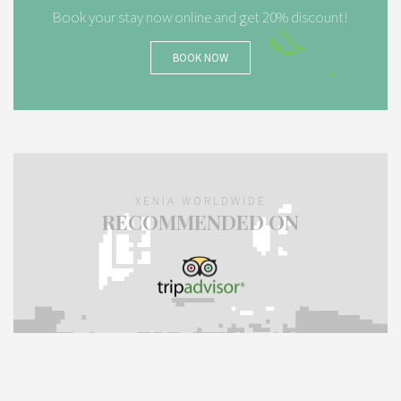
Book your stay now online and get 20% discount!
BOOK NOW
XENIA WORLDWIDE
RECOMMENDED ON