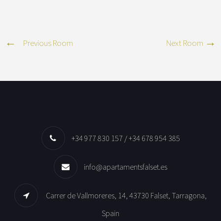
Previous Room
Next Room
+34 977 830 157 / +34 678 954 385
info@apartamentsfalset.es
Carrer de Vallmoreres, 14, 43730 Falset, Tarragona,
Spain